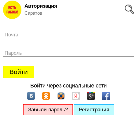
Авторизация
Вход
Саратов
и
Регистрация
Почта
>
Избранное
Пароль
>
Соискателям
Войти
Добавить
Войти через социальные сети
резюме
>
Работодателям
Забыли пароль?
Регистрация
Добавить
вакансию